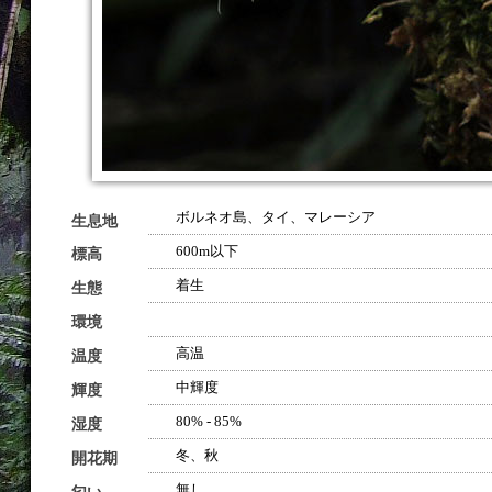
ボルネオ島、タイ、マレーシア
生息地
600m以下
標高
着生
生態
環境
高温
温度
中輝度
輝度
80% - 85%
湿度
冬、秋
開花期
無し